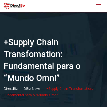
Skip
to
content
+Supply Chain
Transfomation:
Fundamental para o
“Mundo Omni”
-
-
DirectBiz
DBiz News
+Supply Chain Transfomation:
Fundamental para o “Mundo Omni”