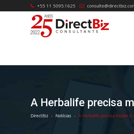
Skip
+55 11 5095.1625
consulte@directbiz.co
to
content
A Herbalife precisa m
-
-
DirectBiz
Notícias
A Herbalife precisa mudar a 