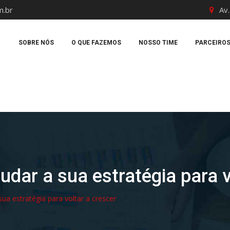
m.br
Av.
SOBRE NÓS
O QUE FAZEMOS
NOSSO TIME
PARCEIRO
udar a sua estratégia para v
sua estratégia para voltar a crescer