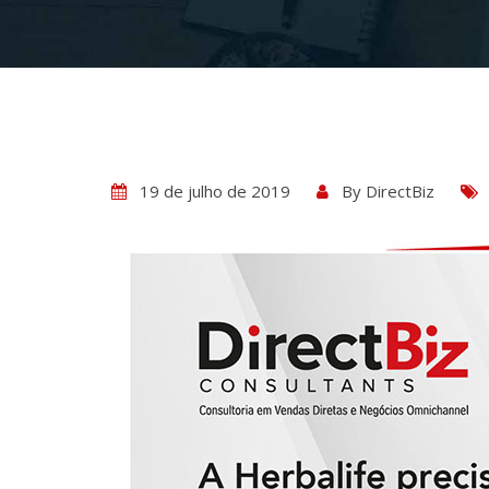
19 de julho de 2019
By
DirectBiz