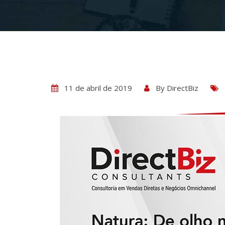
11 de abril de 2019
By
DirectBiz