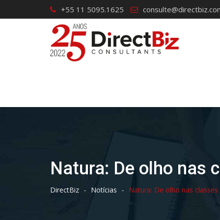
Skip
+55 11 5095.1625
consulte@directbiz.co
to
content
Natura: De olho nas c
-
-
DirectBiz
Notícias
Natura: De olho nas classes 