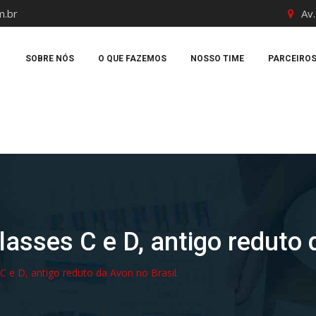
m.br
Av.
SOBRE NÓS
O QUE FAZEMOS
NOSSO TIME
PARCEIRO
lasses C e D, antigo reduto 
C e D, antigo reduto da Avon no Brasil.