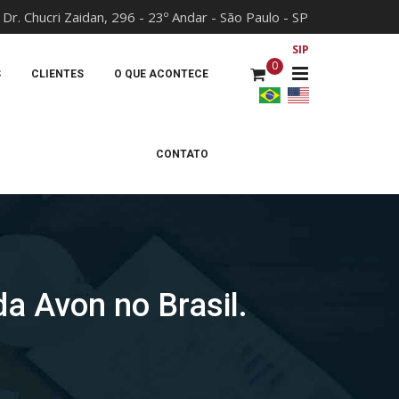
 Dr. Chucri Zaidan, 296 - 23º Andar - São Paulo - SP
x
SIP
0
S
CLIENTES
O QUE ACONTECE
CONTATO
da Avon no Brasil.