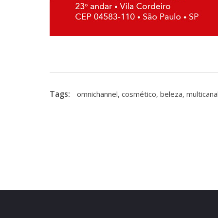
Tags:
omnichannel
,
cosmético
,
beleza
,
multicana