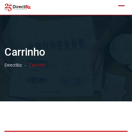
Skip
to
content
Carrinho
-
DirectBiz
Carrinho