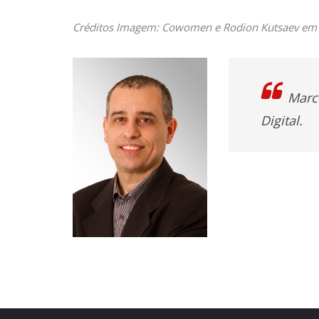
Créditos Imagem: Cowomen e Rodion Kutsaev em
Marco
Digital.