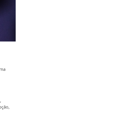
uma
,
pção,