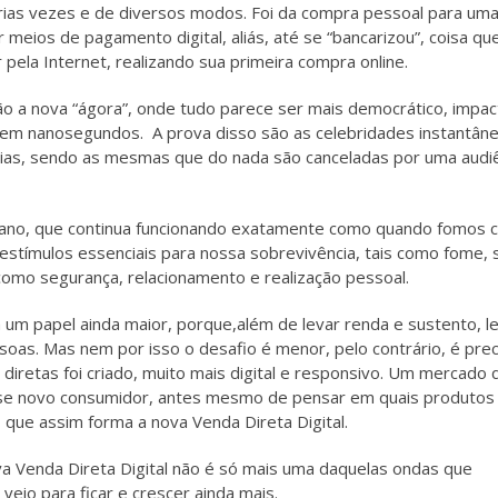
ias vezes e de diversos modos. Foi da compra pessoal para um
meios de pagamento digital, aliás, até se “bancarizou”, coisa qu
ela Internet, realizando sua primeira compra online.
São a nova “ágora”, onde tudo parece ser mais democrático, impac
m nanosegundos. A prova disso são as celebridades instantân
ias, sendo as mesmas que do nada são canceladas por uma audi
no, que continua funcionando exatamente como quando fomos c
 estímulos essenciais para nossa sobrevivência, tais como fome,
mo segurança, relacionamento e realização pessoal.
 um papel ainda maior, porque,além de levar renda e sustento, 
oas. Mas nem por isso o desafio é menor, pelo contrário, é prec
retas foi criado, muito mais digital e responsivo. Um mercado 
sse novo consumidor, antes mesmo de pensar em quais produtos
que assim forma a nova Venda Direta Digital.
va Venda Direta Digital não é só mais uma daquelas ondas que
io para ficar e crescer ainda mais.