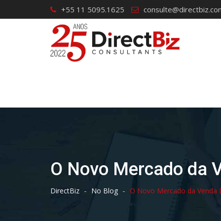
Skip
+55 11 5095.1625
consulte@directbiz.co
to
content
O Novo Mercado da Ve
-
-
DirectBiz
No Blog
O Novo Mercado da Venda Di