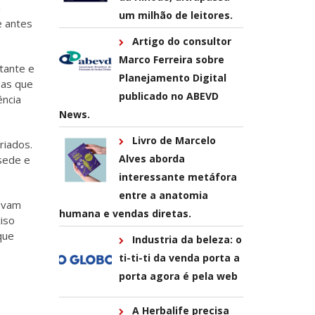
a
um milhão de leitores.
e antes
Artigo do consultor
Marco Ferreira sobre
tante e
Planejamento Digital
eas que
publicado no ABEVD
ência
News.
Livro de Marcelo
riados.
Alves aborda
 sede e
interessante metáfora
entre a anatomia
levam
humana e vendas diretas.
iso
que
Industria da beleza: o
ti-ti-ti da venda porta a
porta agora é pela web
A Herbalife precisa