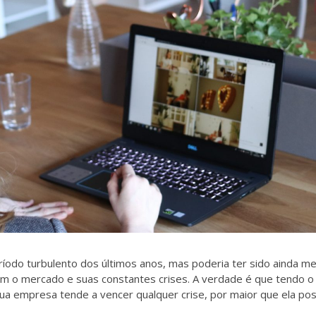
odo turbulento dos últimos anos, mas poderia ter sido ainda me
om o mercado e suas constantes crises. A verdade é que tendo o d
ua empresa tende a vencer qualquer crise, por maior que ela pos