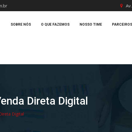
m.br
Av.
SOBRE NÓS
O QUE FAZEMOS
NOSSO TIME
PARCEIRO
nda Direta Digital
reta Digital