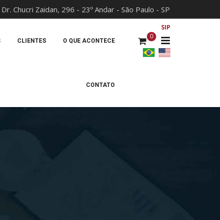
 Dr. Chucri Zaidan, 296 - 23º Andar - São Paulo - SP
x
SIP
0
S
CLIENTES
O QUE ACONTECE
CONTATO