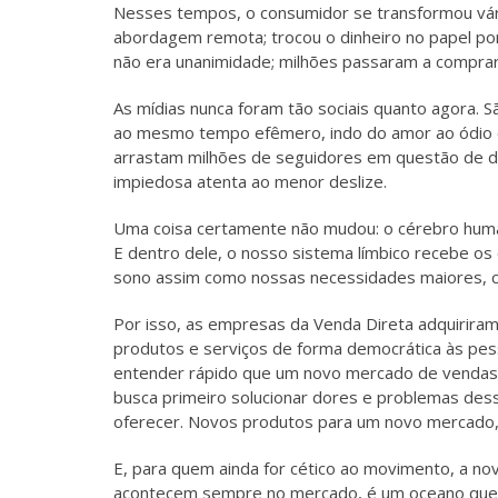
Nesses tempos, o consumidor se transformou vár
abordagem remota; trocou o dinheiro no papel por 
não era unanimidade; milhões passaram a comprar p
As mídias nunca foram tão sociais quanto agora. 
ao mesmo tempo efêmero, indo do amor ao ódio e
arrastam milhões de seguidores em questão de d
impiedosa atenta ao menor deslize.
Uma coisa certamente não mudou: o cérebro huma
E dentro dele, o nosso sistema límbico recebe os
sono assim como nossas necessidades maiores, co
Por isso, as empresas da Venda Direta adquiriram
produtos e serviços de forma democrática às pess
entender rápido que um novo mercado de vendas di
busca primeiro solucionar dores e problemas de
oferecer. Novos produtos para um novo mercado, 
E, para quem ainda for cético ao movimento, a no
acontecem sempre no mercado, é um oceano que ve