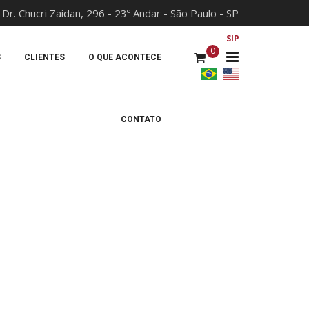
 Dr. Chucri Zaidan, 296 - 23º Andar - São Paulo - SP
x
SIP
0
S
CLIENTES
O QUE ACONTECE
CONTATO